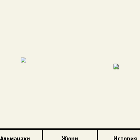
Альманахи
Жюри
История