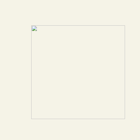
На
См
Бу
во
го
за
Просмотры: